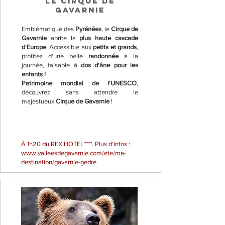
LE CIRQUE DE
GAVARNIE
Emblématique des
Pyrénées
, le
Cirque de
Gavarnie
abrite la
plus haute cascade
d'Europe
. Accessible aux
petits et grands
,
profitez d'une belle
randonnée
à la
journée, faisable à
dos d'âne pour les
enfants !
Patrimoine mondial de l'UNESCO
,
découvrez sans attendre le
majestueux
Cirque de Gavarnie
!
À 1h20 du REX HOTEL****. Plus d'infos :
www.valleesdegavarnie.com/ete/ma-
destination/gavarnie-gedre