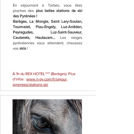
En séjournant à Tarbes, vous êtes
proches des
plus belles stations de ski
des Pyrénées !
Barèges, La Mongie, Saint Lary-Soulan,
Tourmalet, Piau-Engaly, Luz-Ardiden,
Peyragudes, Luz-Saint-Sauveur,
Cauterets, Hautacam...
Les neiges
pyrénéennes vous attendent, chaussez
vos
skis
!
À 1h du REX HOTEL**** (Barèges). Plus
d'infos :
www.n-py.com/fr/sejour-
pyrenees/stations-ski