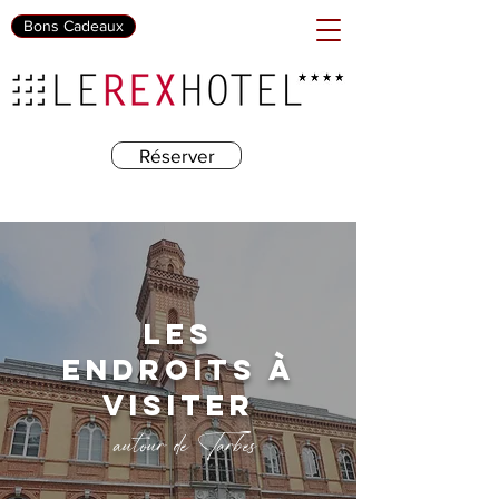
Bons Cadeaux
Réserver
LES
ENDROITS À
VISITER
autour de Tarbes