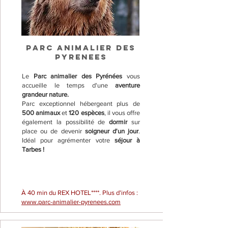
PARC ANIMALIER DES
PYRENEES
Le
Parc animalier des Pyrénées
vous
accueille le temps d'une
aventure
grandeur nature.
Parc exceptionnel hébergeant plus de
500 animaux
et
120 espèces
, il vous offre
également la possibilité de
dormir
sur
place ou de devenir
soigneur d'un jour
.
Idéal pour agrémenter votre
séjour à
Tarbes !
À 40 min du REX HOTEL****. Plus d'infos :
www.parc-animalier-pyrenees.com