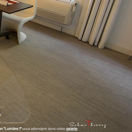
on "Lumière 1"
vous attendent dans notre
galerie
.