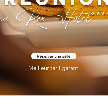
au Rex Hôte
l***
Réserver une salle
Meilleur tarif garanti