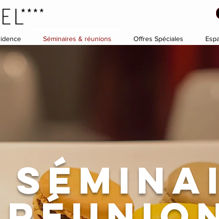
idence
Séminaires & réunions
Offres Spéciales
Espa
 sémina
 réunio