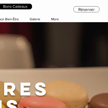
Bons Cadeaux
Réserver
ce Bien-Être
Galerie
More
ires
ns