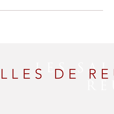
LES SAL
ALLES DE R
RE