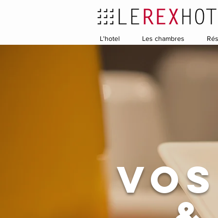
L'hotel
Les chambres
Rés
vos
&