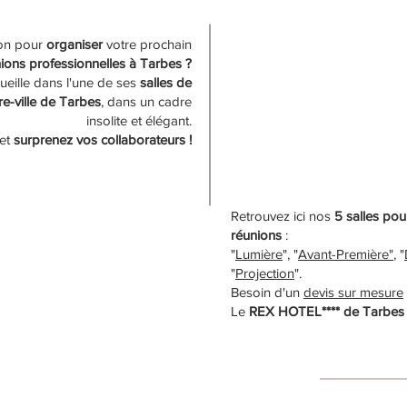
ion pour
organiser
votre prochain
ions professionnelles à Tarbes ?
eille dans l'une de ses
salles de
e-ville de Tarbes
, dans un cadre
insolite et élégant.
 et
surprenez vos collaborateurs !
Retrouvez ici nos
5
salles po
réunions
:
"
Lumière
"
, "
Avant-Première"
, "
"
Projection
".
Besoin d'un
devis sur mesure
Le
REX HOTEL**** de Tarbes