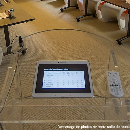
Davantage de
photos
de notre
salle de réuni